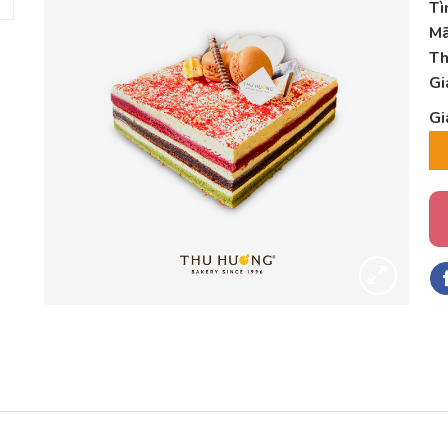
Tì
Mã
Th
Gi
Gi