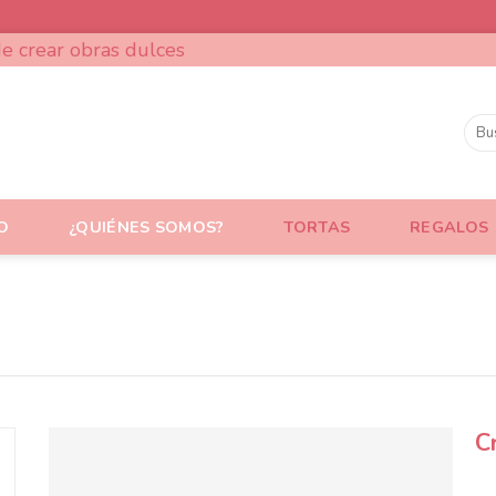
e crear obras dulces
IO
¿QUIÉNES SOMOS?
TORTAS
REGALOS
C