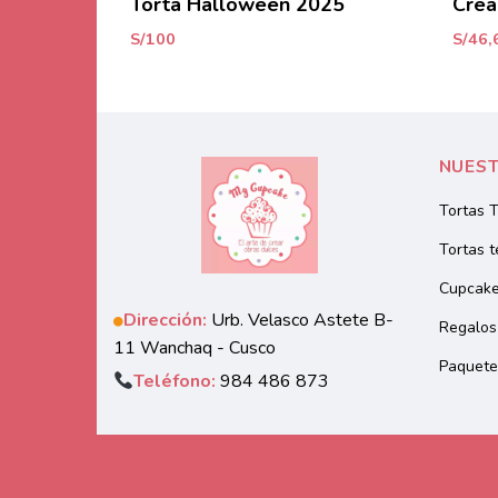
Torta Halloween 2025
Crea
S/
100
S/
46,
NUES
Tortas 
Tortas t
Cupcake
Dirección:
Urb. Velasco Astete B-
Regalos
11 Wanchaq - Cusco
Paquete
Teléfono:
984 486 873