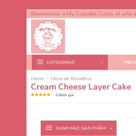
Skip
Bienvenidos a My Cupcake Cusco, el arte d
to
content
CATEGORÍAS
INIC
Home
/
Mesa de Bocaditos
Cream Cheese Layer Cake
0
đánh giá
Rated
5
out of 5
DANH MỤC SẢN PHẨM