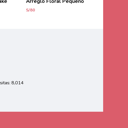
ake
Arreglo Floral Pequeño
S/
80
sitas: 8,014