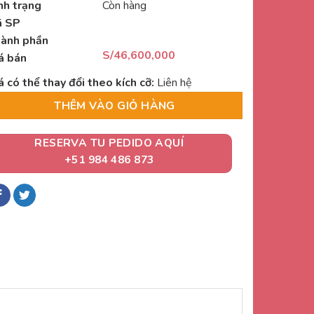
nh trạng
Còn hàng
 SP
ành phần
S/
46,600,000
á bán
á có thể thay đổi theo kích cỡ:
Liên hệ
THÊM VÀO GIỎ HÀNG
RESERVA TU PEDIDO AQUÍ
+51 984 486 873