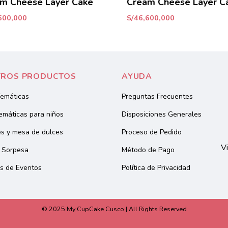
m Cheese Layer Cake
Cream Cheese Layer C
600,000
S/
46,600,000
TROS PRODUCTOS
AYUDA
Temáticas
Preguntas Frecuentes
emáticas para niños
Disposiciones Generales
s y mesa de dulces
Proceso de Pedido
Vi
 Sorpesa
Método de Pago
s de Eventos
Política de Privacidad
© 2025 My CupCake Cusco | All Rights Reserved