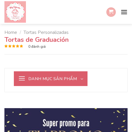
Skip
to
content
Home
/
Tortas Personalizadas
Tortas de Graduación
0
đánh giá
Rated
5
out of 5
DANH MỤC SẢN PHẨM